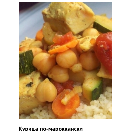
Курица по-мароккански