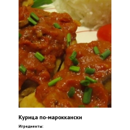
Курица по-мароккански
Игредиенты: