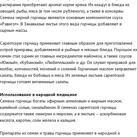
растирании приобретают аромат корня хрена. Их кладут в блюда из
овощей, рыбы, мяса (в том числе рубленого), а также в консервы.
Семена черной горчицы являются основным компонентом соуса
«Равигот». В Закавказье листья этого вида горчицы добавляют в
сырные массы.
Сарептскую горчицу применяют главным образом для приготовления
острой приправы, добавляемой в рыбные и мясные блюда. Порошок из
семян стал одним из главных ингредиентов майонеза, а также соусов
«Южный», «Кубанский», «Любительский» и др. Он служит приправой для
колбас, копченостей, мочений и солений. Горчичным маслом заправляют
салаты, блюда из бобовых и мяса. Из зеленых листьев сарептской
горчицы готовят витаминные салаты.
Использование в народной медицине
Семена горчицы богаты эфирным аллиловым и жирным маслом,
калийной солью, синальбином. В семенах сарептской горчицы
содержатся также синигрин и мирозин, а в листьях – аскорбиновая
кислота, каротин, соли железа и кальция.
Препараты из семян и травы горчицы применяют в народной и