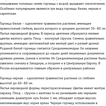
смешивании толченых семян горчицы с водой, вызывают слезотечение.
Особенно популярными являются три вида горчицы: белая, черная и
сарептская.
Горчица белая – однолетнее травянистое растение, имеющее
прямостоячий стебель, высота которого в среднем достигает 50–80 см.
Листья лировидной формы. В период цветения образуются мелкие
цветки желтого цвета. Плод – изогнутый стручок. Семена сравнительно
крупные, имеющие светложелтый или желтый цвет и резкий аромат.
Родиной белой горчицы считается Средиземноморье. Ее название
упоминается в сохранившихся до наших дней письменных документах
древних римлян, греков и египтян. Из Средиземноморья растение было
завезено сначала в Западную, а позднее и в Центральную Европу. В
России возделывается главным образом в центральных районах.
Горчица черная – однолетнее травянистое растение со стеблем
высотой до 60–80 см.
Листья лировидной формы, перисторассеченные. Цветки имеют желтую
окраску. Плод – стручок с желтова то-ко ричневыми или черными
семенами диаметром чуть более 1 мм, обладают острым вкусом,
напоминающим вкус корня хрена. Черную горчицу использовали в