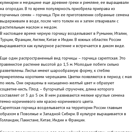
кулинарии и медицине еще древние греки и римляне, ее выращивали
на огородах. В то время популярность приобрела приправа из
горчичных семян – горчица. При ее приготовлении собранные семена
выдерживали в воде, после чего толкли их и затем отваривали с
растительным маслом и медом.
В настоящее время черную горчицу возделывают в Румынии, Италии,
Турции, Франции, Англии, Китае и Индии. В южных областях России
выращивается как культурное растение и встречается в диком виде.
Еще один распространенный вид горчицы – горчица сарептская. Это
травянистое растение высотой до 1,5 м. Молодые побеги сильно
разветвлены. Листья имеют шарообразную форму, к стеблю
прикреплены короткими черешками. Цветки появляются в период с мая
по июль. Они окрашены в насыщенно-желтый цвет и образуют
соцветие-кисть. Плод – бугорчатый стручочек, длина которого
составляет от 3 до 5 см. В нем развиваются мелкие круглые семена
темно-коричневого или красно-коричневого цвета.
Сарептская горчица возделывается на территории России главным
образом в Поволжье и Западной Сибири. В культуре выращивается в
Голландии, Пакистане, Китае, Индии и Франции.