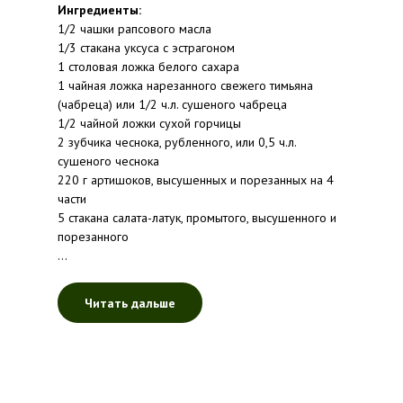
Ингредиенты:
1/2 чашки рапсового масла
1/3 стакана уксуса с эстрагоном
1 столовая ложка белого сахара
1 чайная ложка нарезанного свежего тимьяна
(чабреца) или 1/2 ч.л. сушеного чабреца
1/2 чайной ложки сухой горчицы
2 зубчика чеснока, рубленного, или 0,5 ч.л.
сушеного чеснока
220 г артишоков, высушенных и порезанных на 4
части
5 стакана салата-латук, промытого, высушенного и
порезанного
...
Читать дальше